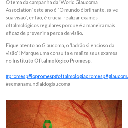
O tema da campanha da ‘World Glaucoma
Association’ este ano é “O mundo é brilhante, salve
sua visão”, então, é crucial realizar exames
oftalmológicos regulares porque é a maneira mais
eficaz de prevenir a perda de visão.
Fique atento ao Glaucoma, o ‘ladrão silencioso da
visão’! Marque uma consulta e realize seus exames
no
Instituto Oftalmológico Promesp
.
#promesp
#iopromesp
#oftalmologiapromesp
#glaucom
#semanamundialdoglaucoma