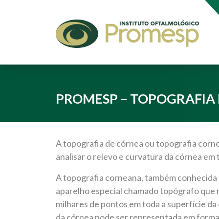
PROMESP – TOPOGRAFIA 
A topografia de córnea ou topografia corn
analisar o relevo e curvatura da córnea em 
A topografia corneana, também conhecida 
aparelho especial chamado topógrafo que r
milhares de pontos em toda a superfície da 
da córnea pode ser representada em forma 