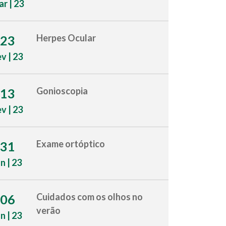
r | 23
Herpes Ocular
23
ev | 23
Gonioscopia
13
ev | 23
Exame ortóptico
31
an | 23
Cuidados com os olhos no
06
verão
an | 23