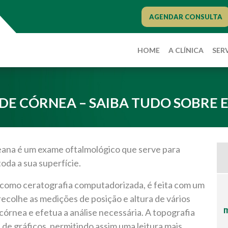
AGENDAR CONSULTA
HOME
A CLÍNICA
SER
DE CÓRNEA – SAIBA TUDO SOBRE 
eana é um exame oftalmológico que serve para
toda a sua superfície.
como ceratografia computadorizada, é feita com um
ecolhe as medições de posição e altura de vários
m
córnea e efetua a análise necessária. A topografia
de gráficos, permitindo assim uma leitura mais