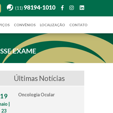
98194-1010
(11)
VIÇOS
CONVÊNIOS
LOCALIZAÇÃO
CONTATO
ESSE EXAME
Últimas Notícias
Oncologia Ocular
19
aio |
23