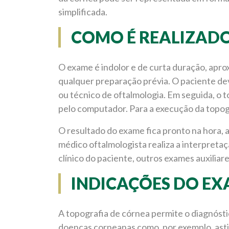
simplificada.
COMO É REALIZAD
O exame é indolor e de curta duração, apr
qualquer preparação prévia. O paciente de
ou técnico de oftalmologia. Em seguida, o
pelo computador. Para a execução da topogr
O resultado do exame fica pronto na hora, 
médico oftalmologista realiza a interpreta
clínico do paciente, outros exames auxiliare
INDICAÇÕES DO E
A topografia de córnea permite o diagnóst
doenças corneanas como, por exemplo, as