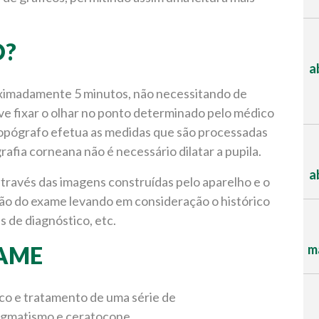
O?
a
oximadamente 5 minutos, não necessitando de
ve fixar o olhar no ponto determinado pelo médico
 topógrafo efetua as medidas que são processadas
afia corneana não é necessário dilatar a pupila.
a
através das imagens construídas pelo aparelho e o
ção do exame levando em consideração o histórico
s de diagnóstico, etc.
XAME
ma
ico e tratamento de uma série de
tigmatismo e ceratocone.