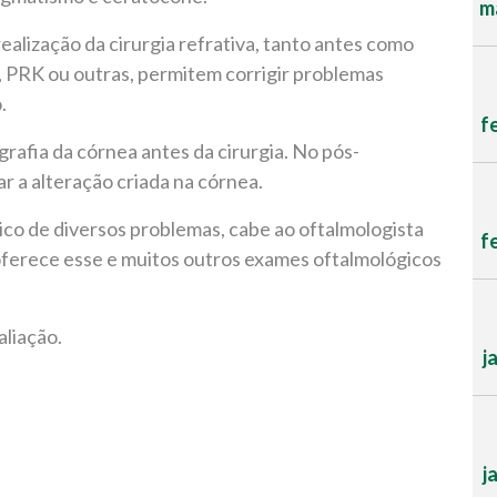
ma
ealização da cirurgia refrativa, tanto antes como
K, PRK ou outras, permitem corrigir problemas
o.
f
rafia da córnea antes da cirurgia. No pós-
ar a alteração criada na córnea.
ico de diversos problemas, cabe ao oftalmologista
f
a oferece esse e muitos outros exames oftalmológicos
aliação.
j
j