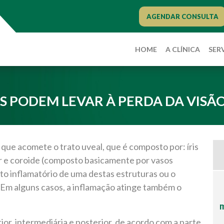
AGENDAR CONSULTA
HOME
A CLÍNICA
SER
 PODEM LEVAR À PERDA DA VISÃ
 que acomete o trato uveal, que é composto por: íris
iar e coroide (composto basicamente por vasos
o inflamatório de uma destas estruturas ou o
Em alguns casos, a inflamação atinge também o
m
ior, intermediária e posterior, de acordo com a parte