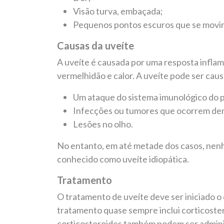
Visão turva, embaçada;
Pequenos pontos escuros que se mov
Causas da uveíte
A uveíte é causada por uma resposta inflam
vermelhidão e calor. A uveíte pode ser caus
Um ataque do sistema imunológico do p
Infecções ou tumores que ocorrem dent
Lesões no olho.
No entanto, em até metade dos casos, nenh
conhecido como uveíte idiopática.
Tratamento
O tratamento de uveíte deve ser iniciado o
tratamento quase sempre inclui corticoster
corticosteroides também podem ser administ