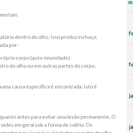
ma
imentam.
f
atória dentro do olho. Isso produz inchaço,
ada por:
róprio corpo (auto-imunidade).
f
ro do olho ou em outras partes do corpo.
uma causa específica é encontrada. Isto é
j
 quanto antes para evitar uma lesão permanente. O
oides em geral sob a forma de colírio. Os
j
rados por via oral ou injetados ao redor do olho.