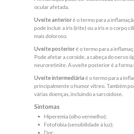
ocular afetada.
Uveíte anterior
é o termo para a inflamação
pode incluir a íris (irite) ou a íris e o corpo 
mais doloroso.
Uveíte posterior
é o termo para a inflamaç
Pode afetar a coroide, a cabeça do nervo ópti
neuroretinite. A uveíte posterior é a form
Uveíte intermediária
é o termo para a infl
principalmente o humor vítreo. Também pode
várias doenças, incluindo a sarcoidose.
Sintomas
Hiperemia (olho vermelho);
Fotofobia (sensibilidade à luz);
Dor;