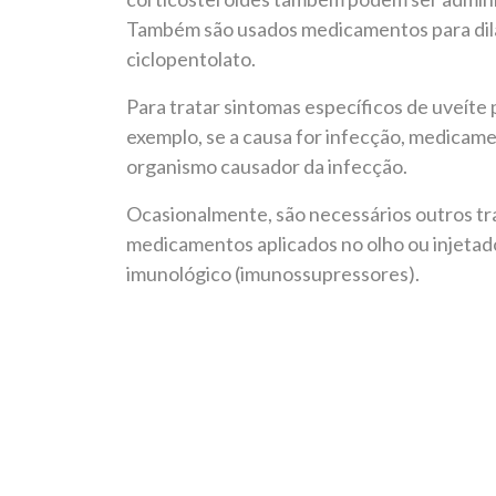
Também são usados medicamentos para dilat
ciclopentolato.
Para tratar sintomas específicos de uveít
exemplo, se a causa for infecção, medicam
organismo causador da infecção.
Ocasionalmente, são necessários outros tra
medicamentos aplicados no olho ou injetad
imunológico (imunossupressores).