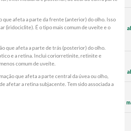
 que afeta a parte da frente (anterior) do olho. Isso
ciliar (iridociclite). É o tipo mais comum de uveíte e o
a
ão que afeta a parte de trás (posterior) do olho.
co e a retina. Inclui coriorretinite, retinite e
a menos comum de uveíte.
a
amação que afeta a parte central da úvea ou olho,
 afetar a retina subjacente. Tem sido associada a
ma