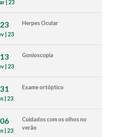
r | 23
Herpes Ocular
23
ev | 23
Gonioscopia
13
ev | 23
Exame ortóptico
31
an | 23
Cuidados com os olhos no
06
verão
an | 23