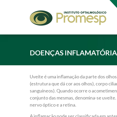
DOENÇAS INFLAMATÓRIAS
Uveíte é uma inflamação da parte dos olhos
(estrutura que dá cor aos olhos), corpo cil
sanguíneos). Quando ocorre o acometiment
conjunto das mesmas, denomina-se uveíte. 
nervo óptico e a retina.
A inflamação pode ser classificada em anter