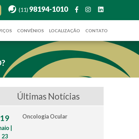
98194-1010
(11)
VIÇOS
CONVÊNIOS
LOCALIZAÇÃO
CONTATO
O?
Últimas Notícias
Oncologia Ocular
19
aio |
23