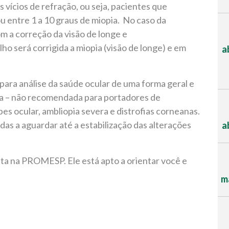
 vícios de refração, ou seja, pacientes que
u entre 1 a 10 graus de miopia. No caso da
com a correção da visão de longe e
ho será corrigida a miopia (visão de longe) e em
a
para análise da saúde ocular de uma forma geral e
rgia – não recomendada para portadores de
s ocular, ambliopia severa e distrofias corneanas.
das a aguardar até a estabilização das alterações
a
a na PROMESP. Ele está apto a orientar você e
ma