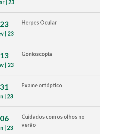
r | 23
Herpes Ocular
23
ev | 23
Gonioscopia
13
ev | 23
Exame ortóptico
31
an | 23
Cuidados com os olhos no
06
verão
an | 23