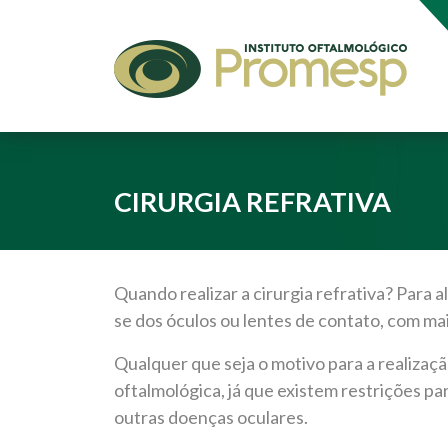
CIRURGIA REFRATIVA
Quando realizar a cirurgia refrativa? Para a
se dos óculos ou lentes de contato, com mai
Qualquer que seja o motivo para a realização
oftalmológica, já que existem restrições p
outras doenças oculares.