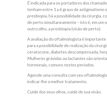
É indicada para os portadores dos chamados
tenham entre 1 a 6 graus de astigmatismo o
presbiopia, há a possibilidade da cirurgia, 
de perto simultaneamente – isto é, em um ol
outro olho, a presbiopia (visão de perto).
A avaliação do oftalmologista é importante 
para a possibilidade de realização da ciru
ceratocone, diabetes descompensada, herpe
Mulheres grávidas ou lactantes são orienta
hormonais, comuns nestes períodos.
Agende uma consulta com seu oftalmologist
indicar-lhe o melhor tratamento.
Cuide dos seus olhos, cuide de sua visão.