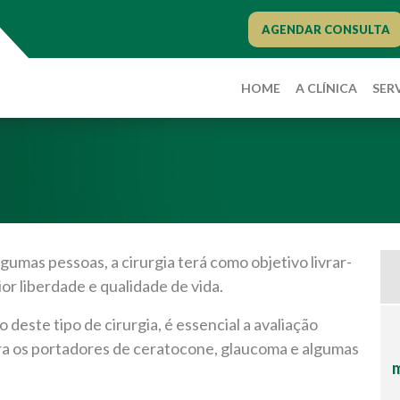
AGENDAR CONSULTA
HOME
A CLÍNICA
SER
lgumas pessoas, a cirurgia terá como objetivo livrar-
or liberdade e qualidade de vida.
 deste tipo de cirurgia, é essencial a avaliação
ara os portadores de ceratocone, glaucoma e algumas
m