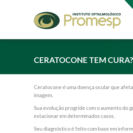
CERATOCONE TEM CURA
Ceratocone é uma doença ocular que afeta 
imagem.
Sua evolução progride com o aumento do g
estacionar em determinados casos.
Seu diagnóstico é feito com base em infor