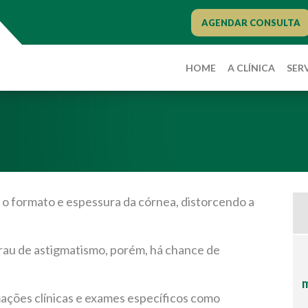
AGENDAR CONSULTA
HOME
A CLÍNICA
SER
?
o formato e espessura da córnea, distorcendo a
rau de astigmatismo, porém, há chance de
m
mações clínicas e exames específicos como