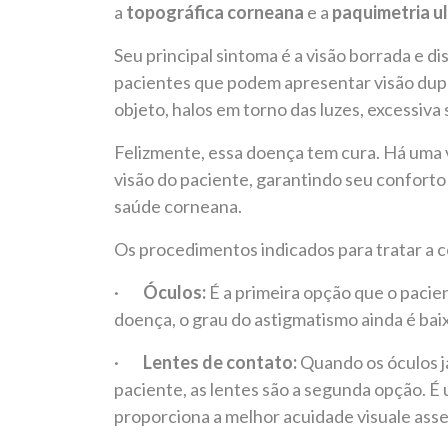
a
topográfica corneana
e a
paquimetria u
Seu principal sintoma é a visão borrada e d
pacientes que podem apresentar visão dup
objeto, halos em torno das luzes, excessiva s
Felizmente, essa doença tem cura. Há uma 
visão do paciente, garantindo seu confort
saúde corneana.
Os procedimentos indicados para tratar a c
·
Óculos:
É a primeira opção que o pacie
doença, o grau do astigmatismo ainda é baix
·
Lentes de contato:
Quando os óculos j
paciente, as lentes são a segunda opção. É 
proporciona a melhor acuidade visuale asse