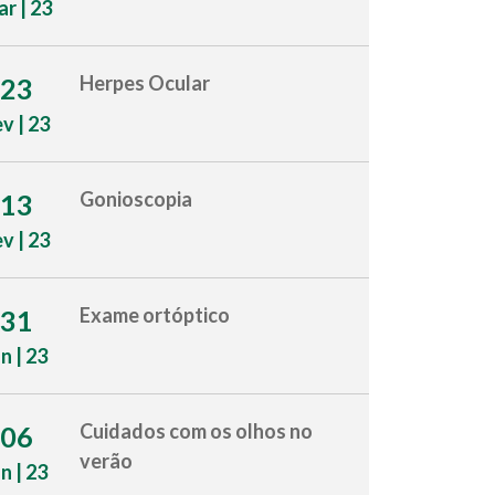
r | 23
Herpes Ocular
23
ev | 23
Gonioscopia
13
ev | 23
Exame ortóptico
31
an | 23
Cuidados com os olhos no
06
verão
an | 23