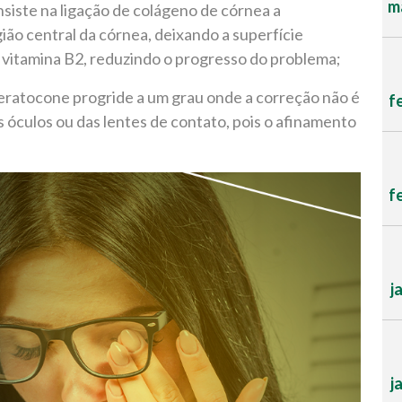
ma
iste na ligação de colágeno de córnea a
egião central da córnea, deixando a superfície
 vitamina B2, reduzindo o progresso do problema;
ceratocone progride a um grau onde a correção não é
f
os óculos ou das lentes de contato, pois o afinamento
f
j
j