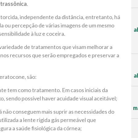
ltrassônica
.
istorcida, independente da distância, entretanto, há
la ou percepção de várias imagens de um mesmo
a
ensibilidade à luz e coceira.
variedade de tratamentos que visam melhorar a
o nos recursos que serão empregados e preservar a
a
eratocone, são:
nte tem como tratamento. Em casos iniciais da
o, sendo possível haver acuidade visual aceitável;
ma
á não conseguem mais suprir as necessidades do
utilizada a lente rígida gás permeável que
gura a saúde fisiológica da córnea;