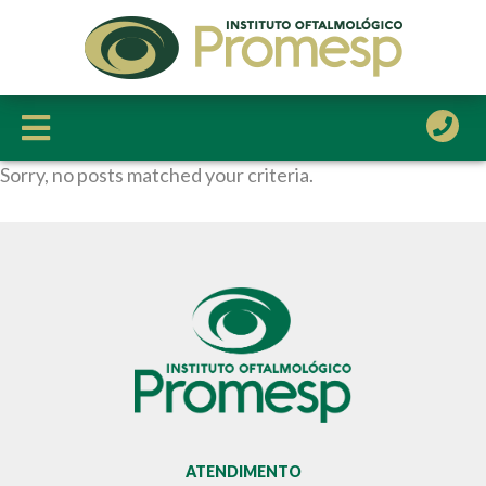
Sorry, no posts matched your criteria.
HOME
A CLÍNICA
A PROMESP
CORPO CLÍNICO
SERVIÇOS
CONVÊNIOS
LOCALIZAÇÃO
CONTATO
ATENDIMENTO