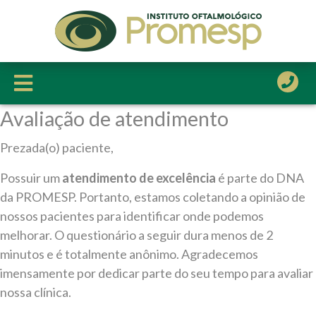
Avaliação de atendimento
HOME
A CLÍNICA
Prezada(o) paciente,
A PROMESP
Possuir um
atendimento de excelência
é parte do DNA
da PROMESP. Portanto, estamos coletando a opinião de
CORPO CLÍNICO
nossos pacientes para identificar onde podemos
SERVIÇOS
melhorar. O questionário a seguir dura menos de 2
CONVÊNIOS
minutos e é totalmente anônimo. Agradecemos
imensamente por dedicar parte do seu tempo para avaliar
LOCALIZAÇÃO
nossa clínica.
CONTATO