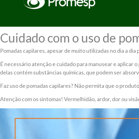
Cuidado com o uso de pom
Pomadas capilares, apesar de muito utilizadas no dia a dia
É necessário atenção e cuidado para manusear e aplicar o 
delas contém substâncias químicas, que podem ser absorvi
Faz uso de pomadas capilares? Não permita que o produto 
Atenção com os sintomas! Vermelhidão, ardor, dor ou vi