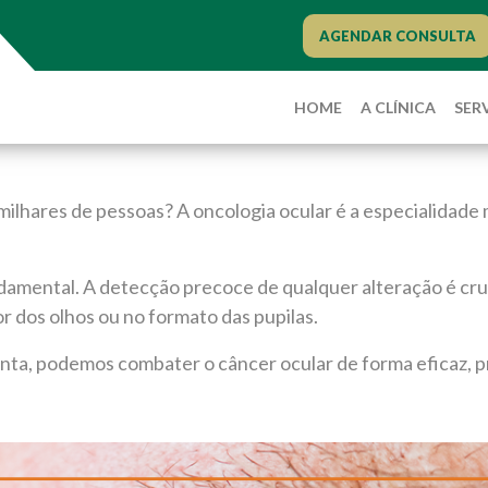
AGENDAR CONSULTA
HOME
A CLÍNICA
SER
 milhares de pessoas? A oncologia ocular é a especialidad
damental. A detecção precoce de qualquer alteração é cruci
or dos olhos ou no formato das pupilas.
ta, podemos combater o câncer ocular de forma eficaz, pre