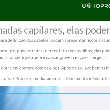
adas capilares, elas pode
 para definição dos cabelos, podem apresentar riscos à saúd
produto, pois, ao entrar em contato com os olhos, elas po
das também pela pele e causar graves reações alérgicas.
entre em contato com os olhos. Após o uso, lave bem as m
são turva? Procure, imediatamente, atendimento médico. 