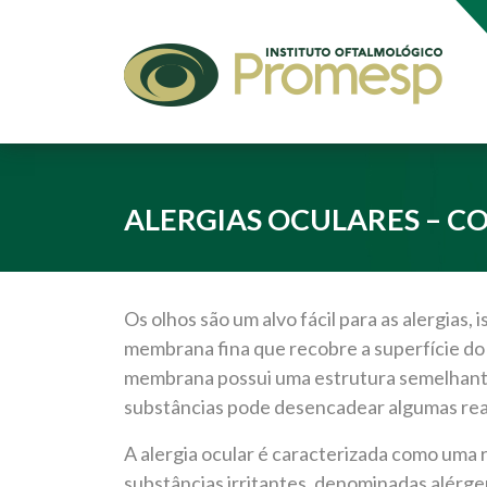
ALERGIAS OCULARES – C
Os olhos são um alvo fácil para as alergias,
membrana fina que recobre a superfície do 
membrana possui uma estrutura semelhante 
substâncias pode desencadear algumas rea
A alergia ocular é caracterizada como uma
substâncias irritantes, denominadas alér