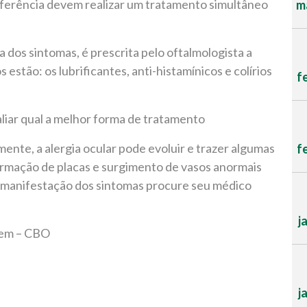
referência devem realizar um tratamento simultâneo
ma
 dos sintomas, é prescrita pelo oftalmologista a
os estão: os lubrificantes, anti-histamínicos e colírios
f
liar qual a melhor forma de tratamento
ente, a alergia ocular pode evoluir e trazer algumas
f
formação de placas e surgimento de vasos anormais
de manifestação dos sintomas procure seu médico
j
Bem – CBO
j