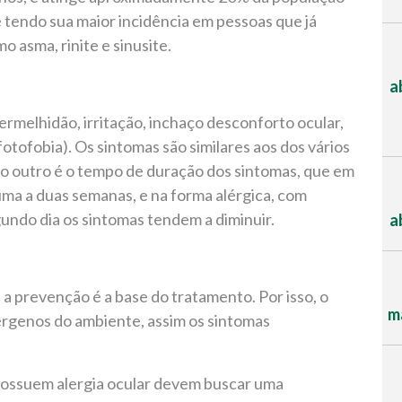
e tendo sua maior incidência em pessoas que já
o asma, rinite e sinusite.
a
vermelhidão, irritação, inchaço desconforto ocular,
fotofobia). Os sintomas são similares aos dos vários
 do outro é o tempo de duração dos sintomas, que em
uma a duas semanas, e na forma alérgica, com
gundo dia os sintomas tendem a diminuir.
a
 a prevenção é a base do tratamento. Por isso, o
ma
alérgenos do ambiente, assim os sintomas
ssuem alergia ocular devem buscar uma