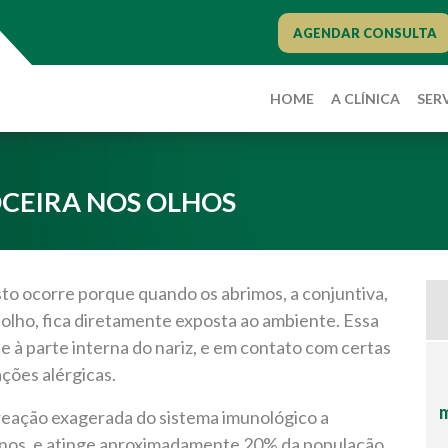
AGENDAR CONSULTA
HOME
A CLÍNICA
SER
OCEIRA NOS OLHOS
 isto ocorre porque quando os abrimos, a conjuntiva,
olho, fica diretamente exposta ao ambiente. Essa
à parte interna do nariz, e em contato com certas
ções alérgicas.
m
 reação exagerada do sistema imunológico a
genos, e atinge aproximadamente 20% da população