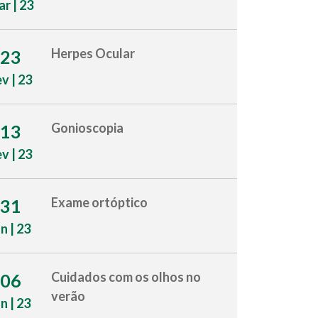
r | 23
Herpes Ocular
23
ev | 23
Gonioscopia
13
ev | 23
Exame ortóptico
31
an | 23
Cuidados com os olhos no
06
verão
an | 23