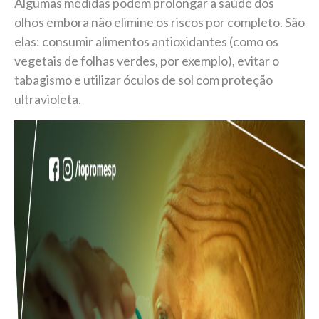
Algumas medidas podem prolongar a saúde dos
olhos embora não elimine os riscos por completo. São
elas: consumir alimentos antioxidantes (como os
vegetais de folhas verdes, por exemplo), evitar o
tabagismo e utilizar óculos de sol com proteção
ultravioleta.